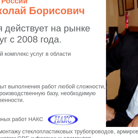
 России
колай Борисович
 действует на рынке
г с 2008 года.
 комплекс услуг в области
ыт выполнения работ любой сложности,
роизводственную базу, необходимую
венности.
чных работ НАКС
 монтажу стеклопластиковых трубопроводов, армиро